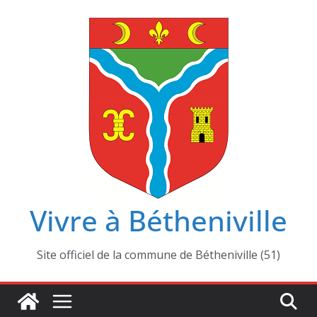
Passer
au
contenu
Vivre à Bétheniville
Site officiel de la commune de Bétheniville (51)