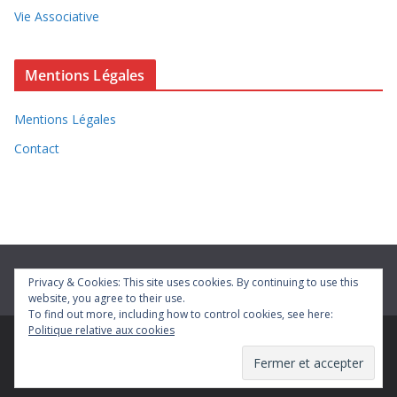
Vie Associative
Mentions Légales
Mentions Légales
Contact
Privacy & Cookies: This site uses cookies. By continuing to use this
website, you agree to their use.
To find out more, including how to control cookies, see here:
Politique relative aux cookies
Copyright © 2026
Vivre à Bétheniville
. Tous droits réservés.
Theme
ColorMag
par ThemeGrill. Propulsé par
WordPress
.