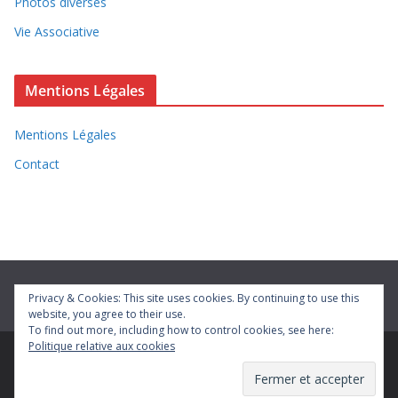
Photos diverses
Vie Associative
Mentions Légales
Mentions Légales
Contact
Privacy & Cookies: This site uses cookies. By continuing to use this
website, you agree to their use.
To find out more, including how to control cookies, see here:
Politique relative aux cookies
Copyright © 2026
Vivre à Bétheniville
. Tous droits réservés.
Theme
ColorMag
par ThemeGrill. Propulsé par
WordPress
.