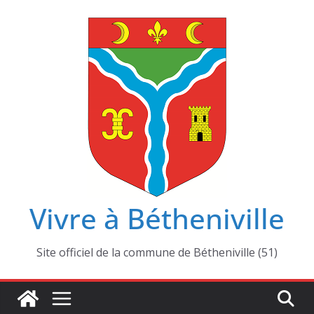
Passer
au
contenu
Vivre à Bétheniville
Site officiel de la commune de Bétheniville (51)