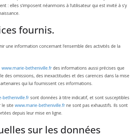
: elles s’imposent néanmoins à l’utilisateur qui est invité à s’y
naissance.
ices fournis.
nir une information concernant l’ensemble des activités de la
e
www.marie-betheniville.fr
des informations aussi précises que
ble des omissions, des inexactitudes et des carences dans la mise
 partenaires qui lui fournissent ces informations.
betheniville.fr
sont données à titre indicatif, et sont susceptibles
 le site
www.marie-betheniville.fr
ne sont pas exhaustifs. Ils sont
tées depuis leur mise en ligne.
uelles sur les données