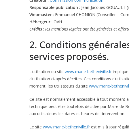
Créateur
:
Commission communication
Responsable publication
: Jean-Jacques GOUAULT (ma
Webmaster
: Emmanuel CHONION (Conseiller – Com
Hébergeur
: OVH
Crédits
:
les mentions légales ont été générées et offer
2. Conditions générales 
services proposés.
L’utilisation du site
www.marie-betheniville.fr
implique 
d’utilisation ci-après décrites. Ces conditions d’utili
moment, les utilisateurs du site
www.marie-bethenivill
Ce site est normalement accessible à tout moment au
technique peut être toutefois décidée par Maire de B
aux utilisateurs les dates et heures de l’intervention.
Le site
www.marie-betheniville.fr
est mis à jour régul